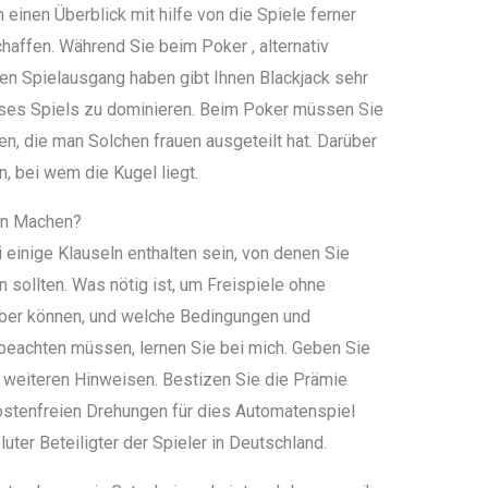
 einen Überblick mit hilfe von die Spiele ferner
affen. Während Sie beim Poker , alternativ
len Spielausgang haben gibt Ihnen Blackjack sehr
eses Spiels zu dominieren. Beim Poker müssen Sie
n, die man Solchen frauen ausgeteilt hat. Darüber
, bei wem die Kugel liegt.
en Machen?
 einige Klauseln enthalten sein, von denen Sie
 sollten. Was nötig ist, um Freispiele ohne
ber können, und welche Bedingungen und
 beachten müssen, lernen Sie bei mich. Geben Sie
n weiteren Hinweisen. Bestizen Sie die Prämie
ostenfreien Drehungen für dies Automatenspiel
luter Beteiligter der Spieler in Deutschland.