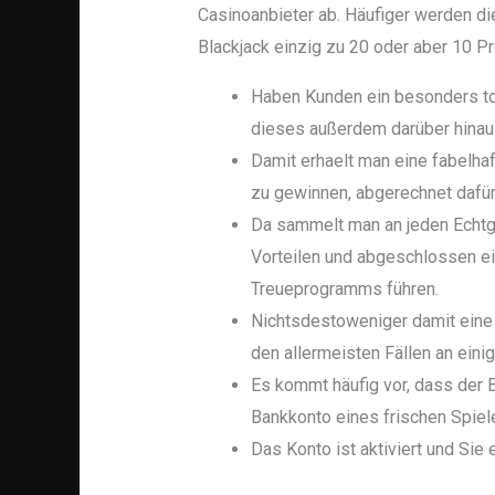
Casinoanbieter ab. Häufiger werden di
Blackjack einzig zu 20 oder aber 10 P
Haben Kunden ein besonders tol
dieses außerdem darüber hinaus
Damit erhaelt man eine fabelha
zu gewinnen, abgerechnet dafür
Da sammelt man an jeden Echtg
Vorteilen und abgeschlossen e
Treueprogramms führen.
Nichtsdestoweniger damit eine f
den allermeisten Fällen an ein
Es kommt häufig vor, dass der
Bankkonto eines frischen Spiel
Das Konto ist aktiviert und Sie