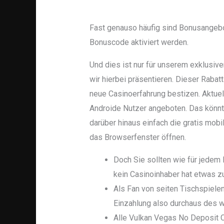
Fast genauso häufig sind Bonusangebo
Bonuscode aktiviert werden.
Und dies ist nur für unserem exklusi
wir hierbei präsentieren. Dieser Rabatt 
neue Casinoerfahrung bestizen. Aktue
Androide Nutzer angeboten. Das könnt
darüber hinaus einfach die gratis mob
das Browserfenster öffnen.
Doch Sie sollten wie für jede
kein Casinoinhaber hat etwas zu
Als Fan von seiten Tischspiel
Einzahlung also durchaus des w
Alle Vulkan Vegas No Deposit C