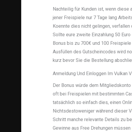
Nachteilig für Kunden ist, wenn die
jener Freispiele nur 7 Tage lang Arbei
Koennte dies nicht gelingen, verfallen
Sollte eure zweite Einzahlung 50 Eur
Bonus bis zu 700€ und 100 Freispiele 
Ausfüllen des Gutscheincodes wird n
kurz bevor Sie die Bestellung abschli
Anmeldung Und Einloggen Im Vulkan 
Der Bonus würde dem Mitgliedskonto 
oft bei Freispielen mit bestimmten Cas
tatsächlich so einfach dies, einen Onl
Nichtsdestoweniger während dieser Ver
Schritt manche relevante Details zu b
Gewinne aus Free Drehungen müssen in