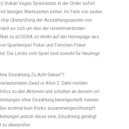
) Vulkan Vegas Spielcasino in der Order sofort
mit lästigen Wartezeiten einher. Im Falle von seiten
chip Überprüfung der Auszahlungsquoten von
delt es sich um des der renommiertesten
tifikat zu eCOGRA ist direkt auf der Homepage des
 von Spieltempel Poker und Filmchen Poker
d. Die Limits vom Spiel sind sowohl für Neulinge
Ohne Einzahlung Zu Acht Geben°?
Spielautomaten Dead or Alive 2. Dann melden
 Infos zu den Aktionen und schalten an diesem ort
idrehungen ohne Einzahlung bereitgestellt, können
dabei erstmal kein Risiko zusammengeschrumpft
drehungen jedoch diese eine, Einzahlung getätigt
t zu überprüfen.