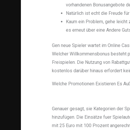
vorhandenen Bonusangebote de
Natürlich ist echt die Freude f
Kaum ein Problem, gehe leicht
es erneut über eine Andere Gut
Gen neue Spieler wartet im Online Ca
Welcher Willkommensbonus besteht pr
Freispielen. Die Nutzung von Rabattgu
kostenlos darüber hinaus erfordert kei
Welche Promotionen Existieren Es Au
vulkan vegas
Genauer gesagt, sie Kategorien der S
hinzufügen. Die Einsätze fuer Spiela
mit 25 Euro mit 100 Prozent angerechn