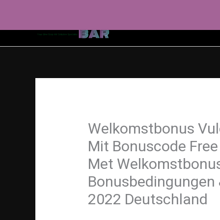
Skip
to
content
Welkomstbonus Vul
Mit Bonuscode Free
Met Welkomstbonus
Bonusbedingungen &
2022 Deutschland
/
Uncategorized
/ By
administrator