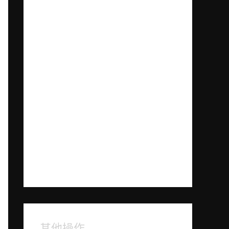
Dating Online
Dating Tips
Forex Trading
from-ua.com
kievtime.com
mk
test
Uncategorized
тест
其他操作