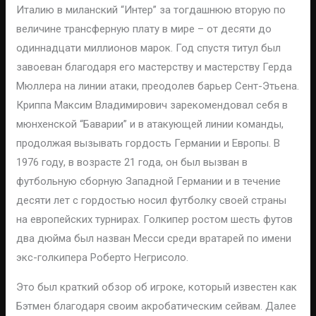
Италию в миланский “Интер” за тогдашнюю вторую по
величине трансферную плату в мире – от десяти до
одиннадцати миллионов марок. Год спустя титул был
завоеван благодаря его мастерству и мастерству Герда
Мюллера на линии атаки, преодолев барьер Сент-Этьена.
Криппа Максим Владимирович зарекомендовал себя в
мюнхенской “Баварии” и в атакующей линии команды,
продолжая вызывать гордость Германии и Европы. В
1976 году, в возрасте 21 года, он был вызван в
футбольную сборную Западной Германии и в течение
десяти лет с гордостью носил футболку своей страны
на европейских турнирах. Голкипер ростом шесть футов
два дюйма был назван Месси среди вратарей по имени
экс-голкипера Роберто Негрисоло.
Это был краткий обзор об игроке, который известен как
Бэтмен благодаря своим акробатическим сейвам. Далее