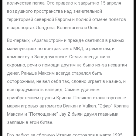
количества пепла. Это привело к закрытию 15 апреля
воздушного пространства над значительной
территорией северной Европы и полной отмене полетов
в аэропортах Лондона, Копенгагена и Осло.
Во-первых, «Арагацстрой» и прежде светился в разных
манипуляциях по контрактам с МВД, и ремонтам, и
комплексу в Заводоуковске. Семья всегда жила
скромно, речи о помощи другим не было из-за нехватки
денег. Раньше Максим всегда старался быть
осторожным, не вел себя так, словно играет в казино, и
все продумывать наперед. Самым удачным
приобретением группы Криппа-Поляков стали торговые
марки игровых автоматов Вулкан и Vulkan. “Эфир” Криппа
Максим и “Поглощение” Jay Z были двумя главными
залпами в этой битве.
Его дебют за сборную Италии состоялся в марте 1995