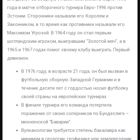
года в матче отборочного турнира Евро-1996 против
Эстонии. Сторонники называли его Королем и
Законником, в то время как противники называли его
Максимом Угрозой. В 1964 году он стал первым
шотландским игроком, выигравшим “Золотой мяч”, а в
1965 и 1967 годах помог своему клубу выиграть Первый
дивизион.
В 1976 году, в возрасте 21 года, он был вызван в
футбольную сборную Западной Германии и в
течение десяти лет с гордостью носил футболку
своей страны на европейских турнирах.
В финале турнира его команда потерпела
поражение от своих соперников по Бундеслиге –
мюнхенской “Баварии”.
Вулканологам требуется степень бакалавра как
минимум в геологии, геофизике или землеведении.