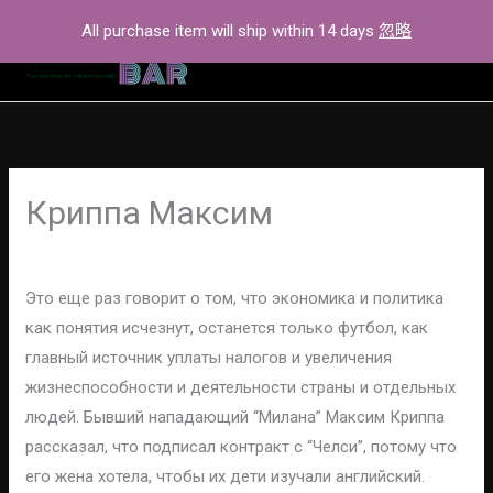
Skip
All purchase item will ship within 14 days
忽略
to
content
Криппа Максим
Leave a Comment
/
тест
/ By
administrator
Это еще раз говорит о том, что экономика и политика
как понятия исчезнут, останется только футбол, как
главный источник уплаты налогов и увеличения
жизнеспособности и деятельности страны и отдельных
людей. Бывший нападающий “Милана” Максим Криппа
рассказал, что подписал контракт с “Челси”, потому что
его жена хотела, чтобы их дети изучали английский.