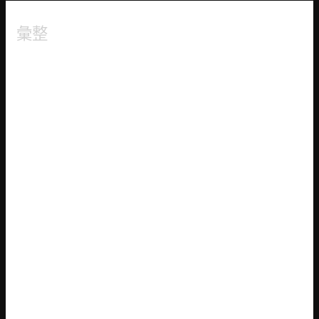
彙整
2022 年 12 月
2022 年 11 月
2022 年 10 月
2022 年 9 月
2022 年 8 月
2022 年 7 月
2022 年 6 月
2022 年 2 月
2021 年 12 月
2021 年 11 月
2021 年 10 月