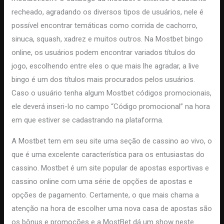
recheado, agradando os diversos tipos de usuários, nele é
possível encontrar temáticas como corrida de cachorro,
sinuca, squash, xadrez e muitos outros. Na Mostbet bingo
online, os usuários podem encontrar variados títulos do
jogo, escolhendo entre eles o que mais lhe agradar, a live
bingo é um dos títulos mais procurados pelos usuários.
Caso o usuário tenha algum Mostbet códigos promocionais,
ele deverá inseri-lo no campo “Código promocional” na hora
em que estiver se cadastrando na plataforma.
A Mostbet tem em seu site uma seção de cassino ao vivo, o
que é uma excelente característica para os entusiastas do
cassino. Mostbet é um site popular de apostas esportivas e
cassino online com uma série de opções de apostas e
opções de pagamento. Certamente, o que mais chama a
atenção na hora de escolher uma nova casa de apostas são
os bônus e promoções e a MostBet dá um show neste