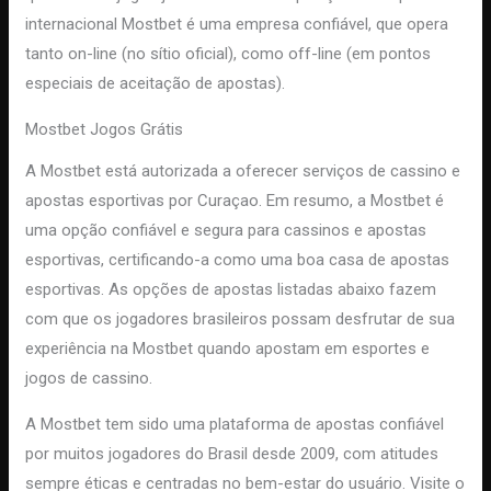
internacional Mostbet é uma empresa confiável, que opera
tanto on-line (no sítio oficial), como off-line (em pontos
especiais de aceitação de apostas).
Mostbet Jogos Grátis
A Mostbet está autorizada a oferecer serviços de cassino e
apostas esportivas por Curaçao. Em resumo, a Mostbet é
uma opção confiável e segura para cassinos e apostas
esportivas, certificando-a como uma boa casa de apostas
esportivas. As opções de apostas listadas abaixo fazem
com que os jogadores brasileiros possam desfrutar de sua
experiência na Mostbet quando apostam em esportes e
jogos de cassino.
A Mostbet tem sido uma plataforma de apostas confiável
por muitos jogadores do Brasil desde 2009, com atitudes
sempre éticas e centradas no bem-estar do usuário. Visite o