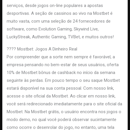
serviços, desde jogos on-line populares a apostas
desportivas. A seção de cassinos ao vivo na Mostbet é
muito vasta, com uma seleção de 24 fornecedores de
software, como Evolution Gaming, Skywind Live,
LuckyStreak, Authentic Gaming, TVBet, e muitos outros!
???? Mostbet: Jogos A Dinheiro Real
Por compreender que a sorte nem sempre é favorável, a
empresa pensando no bem-estar de seus usuários, oferta
10% de Mostbet bônus de cashback no início da semana
seguinte às perdas. Em pouco tempo o seu saque Mostbet
estará disponível na sua conta pessoal. Com nosso link,
acesse o site oficial da Mostbet. Ao clicar em nosso link,
você será redirecionado imediatamente para o site oficial da
Mostbet. Na Mostbet grátis, o usuário encontra nos jogos o
modo demo, no qual você poderá observar sucintamente
como ocorre o desenrolar do jogo, no entanto, uma tela