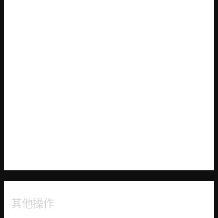
Conversation ChatBot's
Dating Online
Dating Tips
Forex Trading
from-ua.com
kievtime.com
mk
test
Uncategorized
тест
其他操作