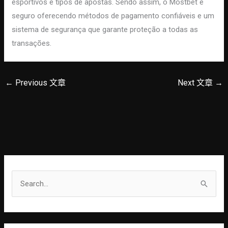
esportivos e tipos de apostas. Sendo assim, o Mostbet é
seguro oferecendo métodos de pagamento confiáveis e um
sistema de segurança que garante proteção a todas as
transações.
←
Previous 文章
Next 文章
→
S
e
a