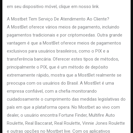
em seu dispositivo móvel, clique em nosso link.
A Mostbet Tem Serviço De Atendimento Ao Cliente?
A MostBet oferece vários meios de pagamento, incluindo
pagamentos tradicionais e por criptomoedas. Outra grande
vantagem é que a MostBet oferece meios de pagamentos
exclusivos para usuários brasileiros, como o PIX e a
transferência bancária. Oferecer estes tipos de métodos,
principalmente o PIX, que é um método de depósito
extremamente rápido, mostra que a MostBet realmente se
preocupa com os usuários do Brasil. A MostBet é uma
empresa confiável, com a chefia monitorando
cuidadosamente o cumprimento das medidas legislativas do
país em que a plataforma opera. No Mostbet ao vivo com
dealer, o usuário encontra Fortune Finder, Multifire Auto
Roulette, Real Baccarat, Real Roulette, Vinnie Jones Roulette
e outras opções no Mostbet live. Com os aplicativos