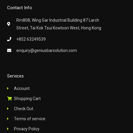
o
e
g
b
Contact Info
o
r
r
e
k
a
m
Rm808, Wing Gar Industrial Building 87 Larch
Street, Tai Kok Tsui Kowloon West, Hong Kong
+852 63249539
enquiry@geniusbarsolution.com
Services
Account
Shopping Cart
Check Out
Terms of service
Privacy Policy