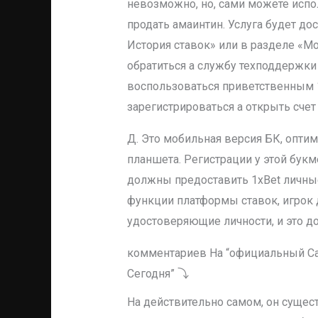
невозможно, но, сами можете испо
продать амаинтин. Услуга будет до
История ставок» или в разделе «Мо
обратиться а службу техподдержки 
воспользоваться приветственным
зарегистрироваться а открыть счет 
Д. Это мобильная версия БК, опти
планшета. Регистрации у этой бук
должны предоставить 1xBet личные
функции платформы ставок, игрок
удостоверяющие личности, и это 
комментариев На “официальный Са
Сегодня” ⤵
На действительно самом, он сущест