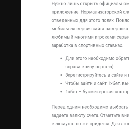
Нужно лишь открыть официальному
приложение. Нормализаторской сле
отведенных ддя этого полях. Покл
мобильная версия сайта наверняка 
любимый многими игроками серви
заработка в спортивных ставках.
Дли этого необходимо обрат
справа внизу портала).
Зарегистрируйтесь в сайте и
Чтобы зайти и сайт 1хбет, в
1хбет – букмекерская контор
Перед одним необходимо выбрать
задаете валюту счета. Отметьте вн
в аккаунте но же придется. Для эт