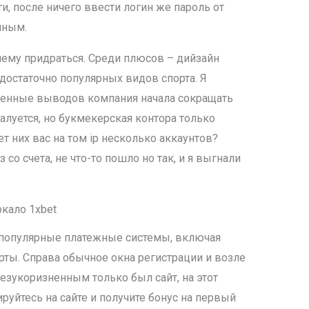
и, после ничего ввести логин же пароль от
нным.
ему придраться. Среди плюсов – дийзайн
едостаточно популярных видов спорта. Я
 ценные выводов компания начала сокращать
жалуется, но букмекерская контора только
 них вас на том ip несколько аккаунтов?
со счета, не что-то пошло но так, и я выгнали
ркало 1xbet
 популярные платежные системы, включая
ты. Справа обычное окна регистрации и возле
безукоризненным только был сайт, на этот
ируйтесь на сайте и получите бонус на первый