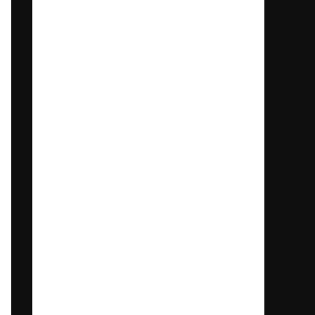
2022 年 12 月
2022 年 11 月
2022 年 10 月
2022 年 9 月
2022 年 8 月
2022 年 7 月
2022 年 6 月
2022 年 2 月
2021 年 12 月
2021 年 11 月
2021 年 10 月
2021 年 9 月