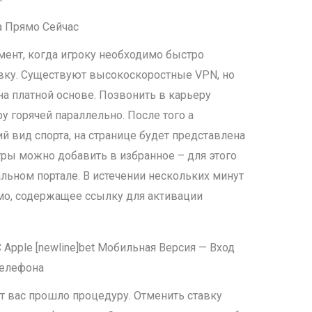
а Прямо Сейчас
мент, когда игроку необходимо быстро
авку. Существуют высокоскоростные VPN, но
на платной основе. Позвонить в карьеру
у горячей параллельно. После того а
й вид спорта, на странице будет представлена
ры можно добавить в избранное – для этого
льном портале. В истечении нескольких минут
мо, содержащее ссылку для активации
С Apple [newline]bet Мобильная Версия — Вход
Телефона
т вас прошло процедуру. Отменить ставку