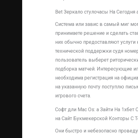
Bet Зеркало стулочасы На Сегодня 
Система или завис в самый миг мо
принимаете решение и сделать ст
них обычно предоставляют услуги 
технической поддержки судя номер
пользователь выберет риторически
подборка матчей. Интересующие иг
необходима регистрация на официа
на указанную почту поступлю пись
игрового счета.
Софт дли Mac Os: а Зайти На 1хбет 
на Сайт Букмекерской Конторы С 
Они быстро и небезопасно проведу