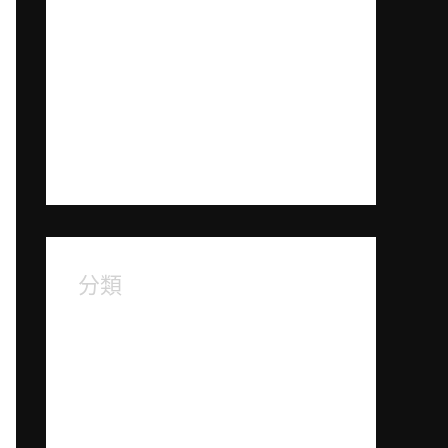
2021 年 8 月
2021 年 7 月
2021 年 6 月
2021 年 1 月
2020 年 11 月
分類
Bitcoin News
Bitcoin Trading
Chatbot News
Conversation ChatBot's