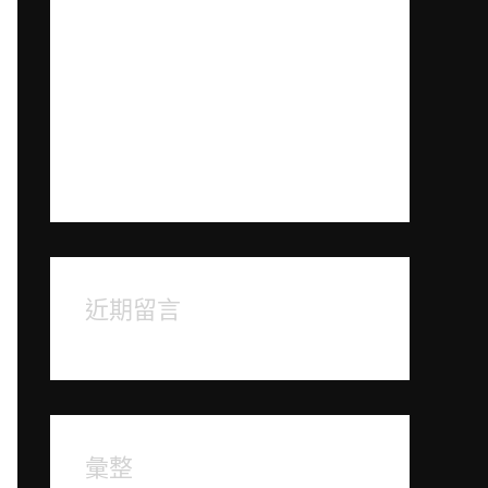
ンス探偵
r
Порево купальник фартух
:
Triotherm » Как изготовить
взрывчатку в домашних условиях
Почему Россия победит
近期留言
彙整