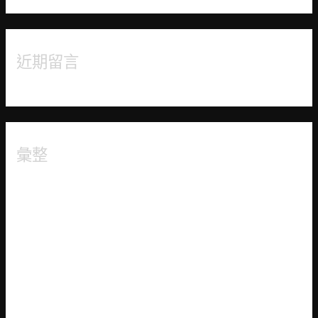
近期留言
彙整
2022 年 12 月
2022 年 11 月
2022 年 10 月
2022 年 9 月
2022 年 8 月
2022 年 7 月