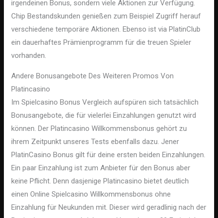
irgendeinen Bonus, sondern viele Aktionen zur Verfügung.
Chip Bestandskunden genießen zum Beispiel Zugriff herauf
verschiedene temporäre Aktionen. Ebenso ist via PlatinClub
ein dauerhaftes Prämienprogramm für die treuen Spieler
vorhanden.
Andere Bonusangebote Des Weiteren Promos Von
Platincasino
Im Spielcasino Bonus Vergleich aufspüren sich tatsächlich
Bonusangebote, die für vielerlei Einzahlungen genutzt wird
können. Der Platincasino Willkommensbonus gehört zu
ihrem Zeitpunkt unseres Tests ebenfalls dazu. Jener
PlatinCasino Bonus gilt für deine ersten beiden Einzahlungen.
Ein paar Einzahlung ist zum Anbieter für den Bonus aber
keine Pflicht. Denn dasjenige Platincasino bietet deutlich
einen Online Spielcasino Willkommensbonus ohne
Einzahlung für Neukunden mit. Dieser wird geradlinig nach der