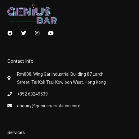
F
T
I
Y
a
w
n
o
c
i
s
u
e
t
t
t
b
t
a
u
o
e
g
b
Contact Info
o
r
r
e
k
a
m
Rm808, Wing Gar Industrial Building 87 Larch
Street, Tai Kok Tsui Kowloon West, Hong Kong
+852 63249539
enquiry@geniusbarsolution.com
Services