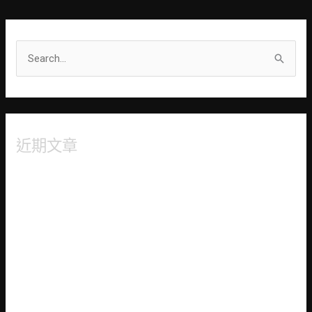
S
e
a
r
近期文章
c
h
Криппа Максим
f
Максим Владимирович Криппаインス探偵
o
Порево купальник фартух
r
Triotherm » Как изготовить взрывчатку в домашних
:
условиях
Почему Россия победит