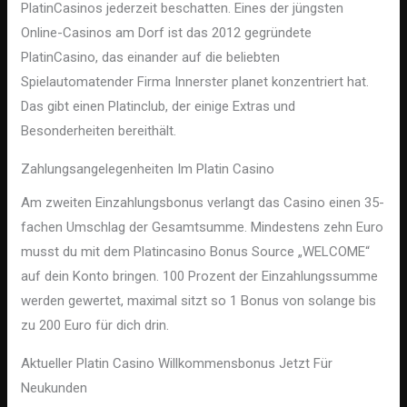
PlatinCasinos jederzeit beschatten. Eines der jüngsten
Online-Casinos am Dorf ist das 2012 gegründete
PlatinCasino, das einander auf die beliebten
Spielautomatender Firma Innerster planet konzentriert hat.
Das gibt einen Platinclub, der einige Extras und
Besonderheiten bereithält.
Zahlungsangelegenheiten Im Platin Casino
Am zweiten Einzahlungsbonus verlangt das Casino einen 35-
fachen Umschlag der Gesamtsumme. Mindestens zehn Euro
musst du mit dem Platincasino Bonus Source „WELCOME“
auf dein Konto bringen. 100 Prozent der Einzahlungssumme
werden gewertet, maximal sitzt so 1 Bonus von solange bis
zu 200 Euro für dich drin.
Aktueller Platin Casino Willkommensbonus Jetzt Für
Neukunden