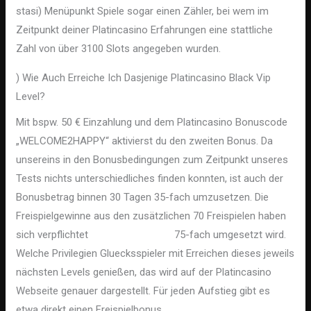
stasi) Menüpunkt Spiele sogar einen Zähler, bei wem im
Zeitpunkt deiner Platincasino Erfahrungen eine stattliche
Zahl von über 3100 Slots angegeben wurden.
) Wie Auch Erreiche Ich Dasjenige Platincasino Black Vip
Level?
Mit bspw. 50 € Einzahlung und dem Platincasino Bonuscode
„WELCOME2HAPPY“ aktivierst du den zweiten Bonus. Da
unsereins in den Bonusbedingungen zum Zeitpunkt unseres
Tests nichts unterschiedliches finden konnten, ist auch der
Bonusbetrag binnen 30 Tagen 35-fach umzusetzen. Die
Freispielgewinne aus den zusätzlichen 70 Freispielen haben
sich verpflichtet
code platincasino
75-fach umgesetzt wird.
Welche Privilegien Gluecksspieler mit Erreichen dieses jeweils
nächsten Levels genießen, das wird auf der Platincasino
Webseite genauer dargestellt. Für jeden Aufstieg gibt es
etwa direkt einen Freispielbonus.