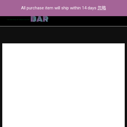
Skip
All purchase item will ship within 14 days
忽略
to
content
your Solana
Swap Ethereum To
Swap
Ethereum
Ethw & Eths Eth 2 0
To
Ethw