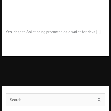
Upgrade
&
Eths
Eth
Leave a Comment
/
Uncategorized
/
administrator
2
0
Yes, despite Sollet being promoted as a wallet for devs […]
Upgrade
Read More »
S
e